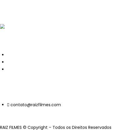
Links Úteis
Monetização
Política de Privacidade
Termos de Serviço
Contato
contato@raizfilmes.com
RAIZ FILMES © Copyright – Todos os Direitos Reservados